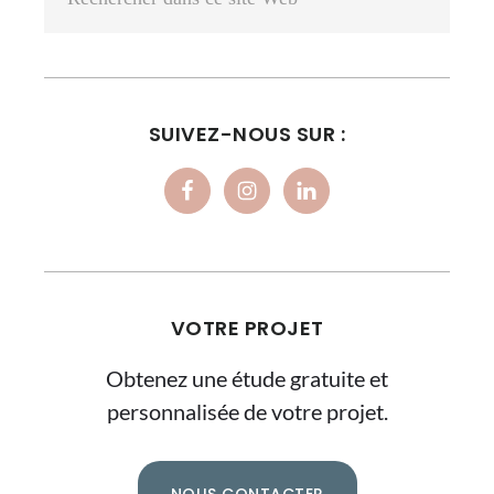
dans
ce
site
Web
SUIVEZ-NOUS SUR :
VOTRE PROJET
Obtenez une étude gratuite et
personnalisée de votre projet.
NOUS CONTACTER