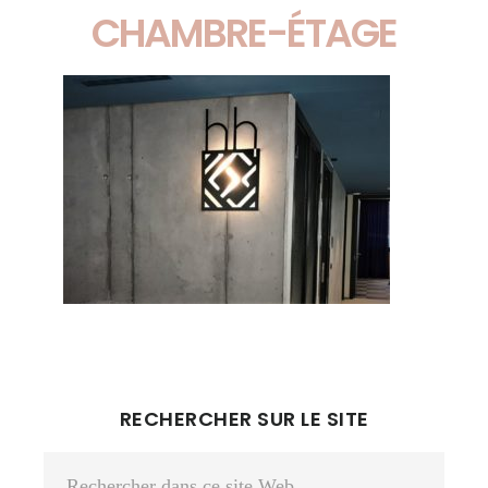
CHAMBRE-ÉTAGE
BARRE
RECHERCHER SUR LE SITE
LATÉRALE
Rechercher
PRINCIPALE