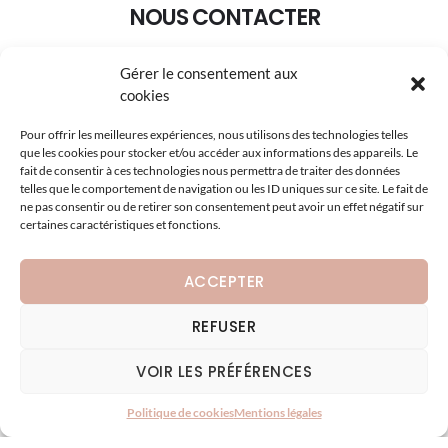
NOUS CONTACTER
Gérer le consentement aux
+33 (0)3.88.95.02.30
cookies
pageselection@wanadoo.fr
Pour offrir les meilleures expériences, nous utilisons des technologies telles
que les cookies pour stocker et/ou accéder aux informations des appareils. Le
8A Rue du Maréchal Koenig 67210 OBERNAI
fait de consentir à ces technologies nous permettra de traiter des données
telles que le comportement de navigation ou les ID uniques sur ce site. Le fait de
ne pas consentir ou de retirer son consentement peut avoir un effet négatif sur
certaines caractéristiques et fonctions.
ACCEPTER
REFUSER
VOIR LES PRÉFÉRENCES
Copyright © 2026 · Page Selection HotelInterior · Conception :
A3Design
·
Mentions légales
Politique de cookies
Mentions légales