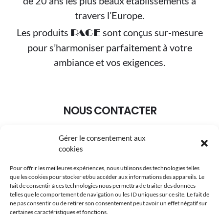
de 20 ans les plus beaux établissements à
travers l’Europe.
Les produits
sont conçus sur-mesure
PAGE
pour s’harmoniser parfaitement à votre
ambiance et vos exigences.
NOUS CONTACTER
Gérer le consentement aux
+33 (0)3.88.95.02.30
cookies
pageselection@wanadoo.fr
Pour offrir les meilleures expériences, nous utilisons des technologies telles
que les cookies pour stocker et/ou accéder aux informations des appareils. Le
8A Rue du Maréchal Koenig 67210 OBERNAI
fait de consentir à ces technologies nous permettra de traiter des données
telles que le comportement de navigation ou les ID uniques sur ce site. Le fait de
ne pas consentir ou de retirer son consentement peut avoir un effet négatif sur
certaines caractéristiques et fonctions.