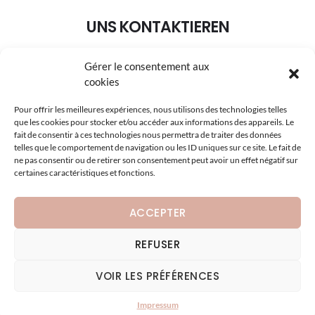
UNS KONTAKTIEREN
Gérer le consentement aux
+49 (0) 7227 40 41
cookies
info@page-collection.de
Pour offrir les meilleures expériences, nous utilisons des technologies telles
que les cookies pour stocker et/ou accéder aux informations des appareils. Le
Hauptstrasse 46 – 77839 LICHTENAU
fait de consentir à ces technologies nous permettra de traiter des données
telles que le comportement de navigation ou les ID uniques sur ce site. Le fait de
ne pas consentir ou de retirer son consentement peut avoir un effet négatif sur
certaines caractéristiques et fonctions.
ACCEPTER
REFUSER
VOIR LES PRÉFÉRENCES
Copyright © 2026 · Page Selection HotelInterior · Conception :
A3Design
·
Mentions légales
Impressum