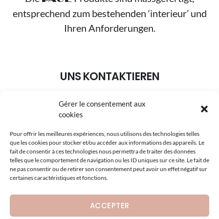
entsprechend zum bestehenden ‘interieur’ und
Ihren Anforderungen.
UNS KONTAKTIEREN
Gérer le consentement aux
+49 (0) 7227 40 41
cookies
info@page-collection.de
Pour offrir les meilleures expériences, nous utilisons des technologies telles
que les cookies pour stocker et/ou accéder aux informations des appareils. Le
Hauptstrasse 46 – 77839 LICHTENAU
fait de consentir à ces technologies nous permettra de traiter des données
telles que le comportement de navigation ou les ID uniques sur ce site. Le fait de
ne pas consentir ou de retirer son consentement peut avoir un effet négatif sur
certaines caractéristiques et fonctions.
ACCEPTER