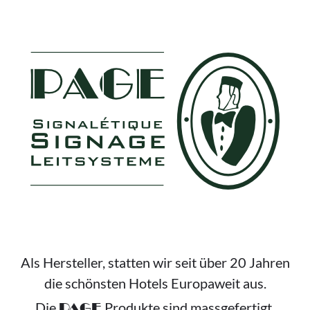
FOOTER
Als Hersteller, statten wir seit über 20 Jahren
die schönsten Hotels Europaweit aus.
Die
Produkte sind massgefertigt,
PAGE