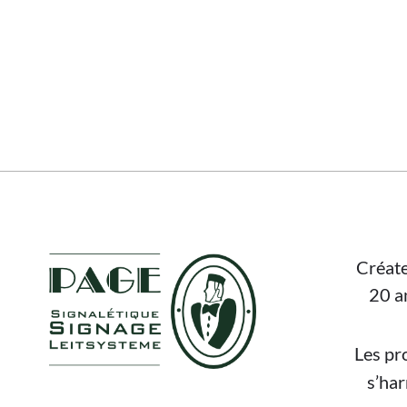
FOOTER
Créate
20 a
Les pr
s’ha