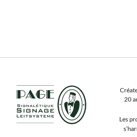
FOOTER
Créate
20 a
Les pr
s’ha