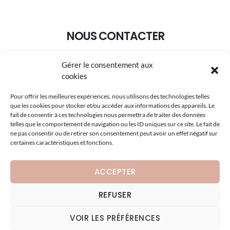
NOUS CONTACTER
Gérer le consentement aux
+33 (0)3.88.95.02.30
cookies
pageselection@wanadoo.fr
Pour offrir les meilleures expériences, nous utilisons des technologies telles
que les cookies pour stocker et/ou accéder aux informations des appareils. Le
8A Rue du Maréchal Koenig 67210 OBERNAI
fait de consentir à ces technologies nous permettra de traiter des données
telles que le comportement de navigation ou les ID uniques sur ce site. Le fait de
ne pas consentir ou de retirer son consentement peut avoir un effet négatif sur
certaines caractéristiques et fonctions.
ACCEPTER
REFUSER
VOIR LES PRÉFÉRENCES
Copyright © 2026 · Page Selection HotelInterior · Conception :