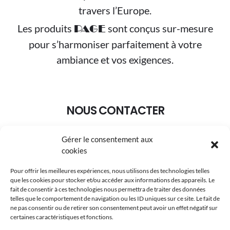
travers l’Europe.
Les produits
sont conçus sur-mesure
PAGE
pour s’harmoniser parfaitement à votre
ambiance et vos exigences.
NOUS CONTACTER
Gérer le consentement aux
+33 (0)3.88.95.02.30
cookies
pageselection@wanadoo.fr
Pour offrir les meilleures expériences, nous utilisons des technologies telles
que les cookies pour stocker et/ou accéder aux informations des appareils. Le
8A Rue du Maréchal Koenig 67210 OBERNAI
fait de consentir à ces technologies nous permettra de traiter des données
telles que le comportement de navigation ou les ID uniques sur ce site. Le fait de
ne pas consentir ou de retirer son consentement peut avoir un effet négatif sur
certaines caractéristiques et fonctions.