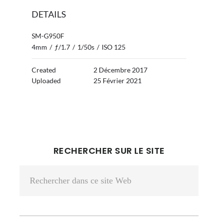
DETAILS
SM-G950F
4mm
/
ƒ/1.7
/
1/50s
/
ISO 125
Created
2 Décembre 2017
Uploaded
25 Février 2021
BARRE
RECHERCHER SUR LE SITE
LATÉRALE
Rechercher
PRINCIPALE
dans
ce
site
Web