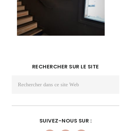
BARRE
RECHERCHER SUR LE SITE
LATÉRALE
Rechercher
PRINCIPALE
dans
ce
site
Web
SUIVEZ-NOUS SUR :