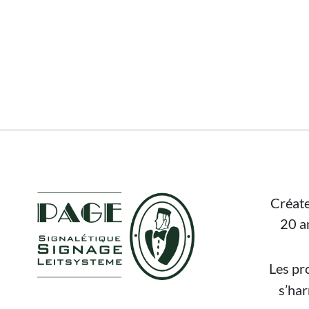
FOOTER
Créate
20 a
Les pr
s’ha