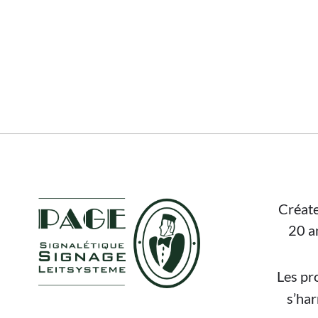
FOOTER
Créate
20 a
Les pr
s’ha