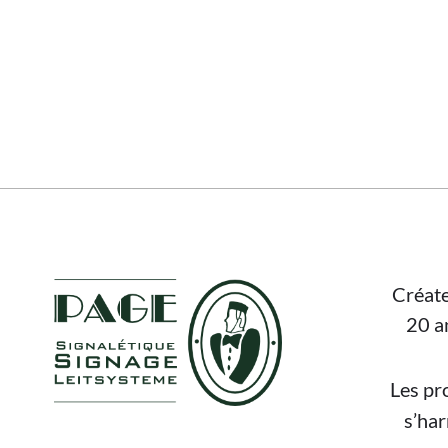
FOOTER
Créate
20 a
Les pr
s’ha