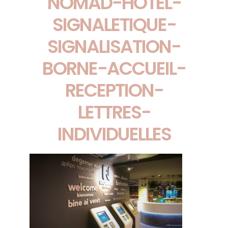
NOMAD-HOTEL-
SIGNALETIQUE-
SIGNALISATION-
BORNE-ACCUEIL-
RECEPTION-
LETTRES-
INDIVIDUELLES