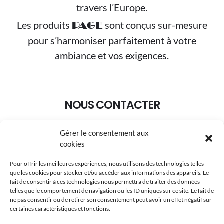
travers l’Europe.
Les produits
sont conçus sur-mesure
PAGE
pour s’harmoniser parfaitement à votre
ambiance et vos exigences.
NOUS CONTACTER
Gérer le consentement aux
+33 (0)3.88.95.02.30
cookies
pageselection@wanadoo.fr
Pour offrir les meilleures expériences, nous utilisons des technologies telles
que les cookies pour stocker et/ou accéder aux informations des appareils. Le
8A Rue du Maréchal Koenig 67210 OBERNAI
fait de consentir à ces technologies nous permettra de traiter des données
telles que le comportement de navigation ou les ID uniques sur ce site. Le fait de
ne pas consentir ou de retirer son consentement peut avoir un effet négatif sur
certaines caractéristiques et fonctions.