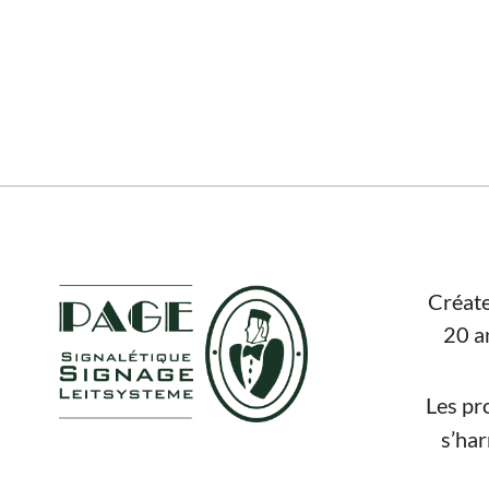
FOOTER
Créate
20 a
Les pr
s’ha