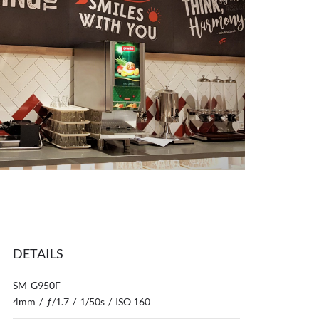
DETAILS
SM-G950F
4mm
/
ƒ/1.7
/
1/50s
/
ISO 160