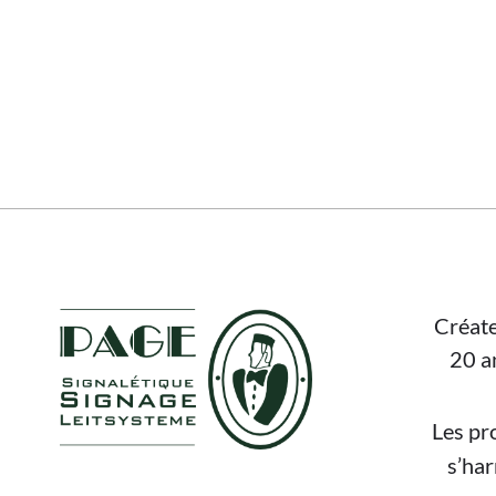
FOOTER
Créate
20 a
Les pr
s’ha