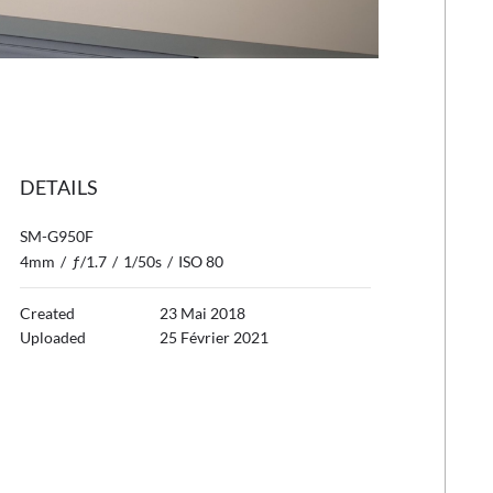
DETAILS
SM-G950F
4mm
/
ƒ/1.7
/
1/50s
/
ISO 80
Created
23 Mai 2018
Uploaded
25 Février 2021