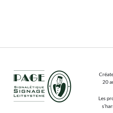
FOOTER
Créate
20 a
Les pr
s’ha